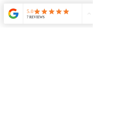
De interes
Repuestos
Accesorios
Mecánica rápida
Carcare
Políticas
Política de cookies
Protección de datos
Políticas de privacidad
Términos y condiciones
Contácto
comercial@autoplace.co
m.co
+57 317 826 6134
+57 302 491 0222
Contáctanos
Nombre
*