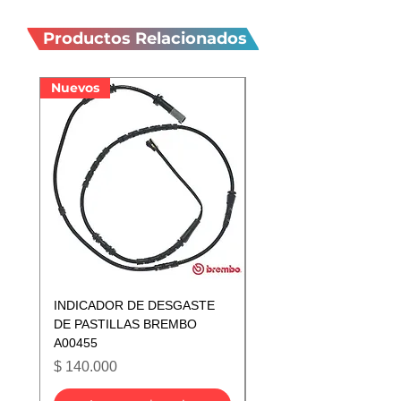
Productos
relacionados
Productos Relacionados
Nuevos
Nuevos
INDICADOR DE DESGASTE
INDICADOR DE DESGA
DE PASTILLAS BREMBO
DE PASTILLAS BREMB
A00455
A00433
Precio
Precio
$ 140.000
$ 140.000