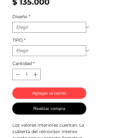
Precio
$ 135.000
Diseño
*
TIPO
*
Cantidad
*
Agregar al carrito
Realizar compra
Los valores interiores cuentan. La
cubierta del retrovisor interior
cuenta con su aspecto llamativo.