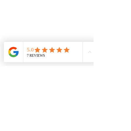
De interes
Repuestos
Accesorios
Mecánica rápida
Carcare
Políticas
Política de cookies
Protección de datos
Políticas de privacidad
Términos y condiciones
Contácto
comercial@autoplace.co
m.co
+57 317 826 6134
+57 302 491 0222
Contáctanos
Nombre
*