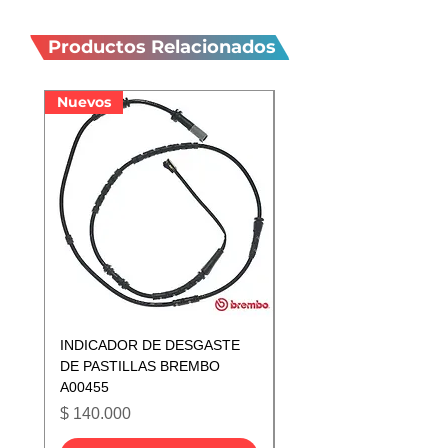
Productos
— 10/2016)
MINI Paceman R61 (03/2012 —
relacionados
Productos Relacionados
09/2016)
Nuevos
Nuevos
INDICADOR DE DESGASTE
INDICADOR DE DESGA
DE PASTILLAS BREMBO
DE PASTILLAS BREMB
A00455
A00433
Precio
Precio
$ 140.000
$ 140.000