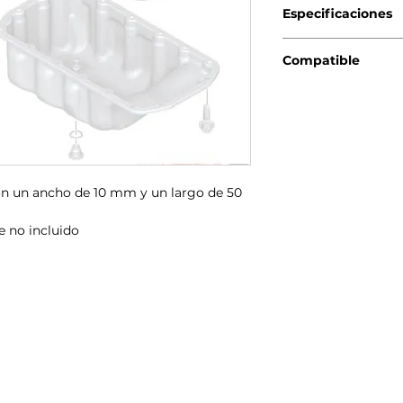
Especificaciones
ORIGINAL BMW-MIN
Compatible
Gen2 MINI:
MINI R56 (10/20
MINI R56 LCI (03
MINI Clubman R5
MINI Clubman R5
MINI Cabrio R57
con un ancho de 10 mm y un largo de 50
MINI Cabrio R57
MINI Coupé R58 
te no incluido
MINI Roadster R5
MINI Countryman
MINI Paceman R6