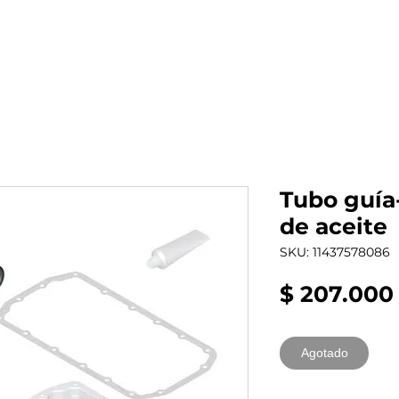
al auto tienes?
Repuestos
Mantenimiento
Tubo guía
de aceite
SKU: 11437578086
$ 207.000
Agotado