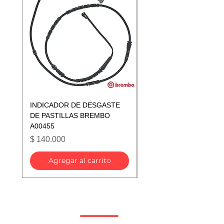
INDICADOR DE DESGASTE
INDICADOR DE DESGA
DE PASTILLAS BREMBO
DE PASTILLAS BREMB
A00455
A00433
Precio
Precio
$ 140.000
$ 140.000
Agregar al carrito