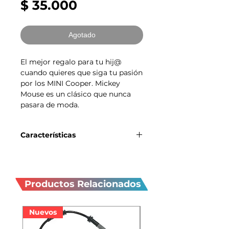
Precio
$ 35.000
Agotado
El mejor regalo para tu hij@
cuando quieres que siga tu pasión
por los MINI Cooper. Mickey
Mouse es un clásico que nunca
pasara de moda.
Características
Es un carro de cuerda con sonido de
Productos
canciones para niñ@s.
relacionados
Productos Relacionados
Nuevos
Nuevos