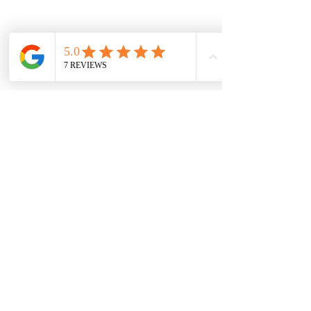
Protección de datos
Políticas de privacidad
Términos y condiciones
Contácto
comercial@autoplace.co
m.co
+57 317 826 6134
+57 302 491 0222
Contáctanos
Nombre
*
Teléfono
*
Escribe un mensaje
*