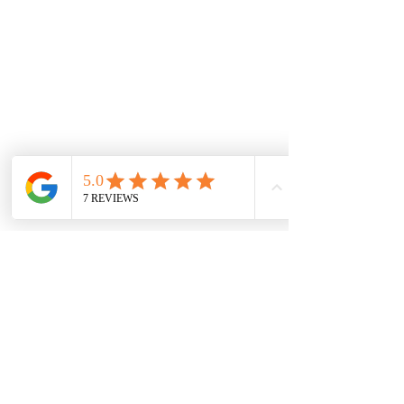
De interes
Repuestos
Accesorios
Mecánica rápida
Carcare
Políticas
Política de cookies
Protección de datos
Políticas de privacidad
Términos y condiciones
Contácto
comercial@autoplace.co
m.co
+57 317 826 6134
+57 302 491 0222
Contáctanos
Nombre
*