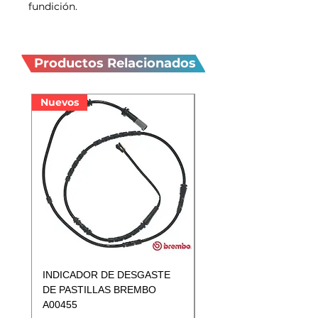
fundición.
Productos
relacionados
Productos Relacionados
Nuevos
Nuevos
INDICADOR DE DESGASTE
INDICADOR DE DESGA
DE PASTILLAS BREMBO
DE PASTILLAS BREMB
A00455
A00433