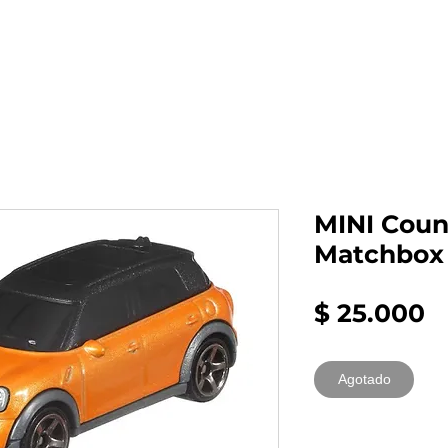
al auto tienes?
Repuestos
Mantenimiento
MINI Coun
Matchbox
P
$ 25.000
Agotado