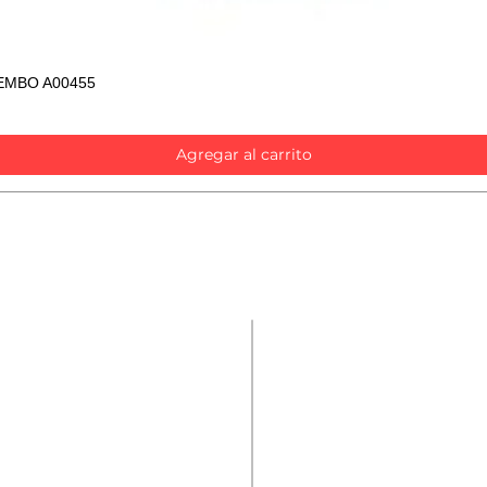
EMBO A00455
Vista rápida
Agregar al carrito
Contáctanos
Repuestos
Accesorios
Nombre
*
Mecánica rápida
Carcare
Teléfono
*
Términos y condiciones