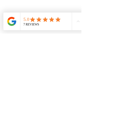
Protección de datos
Políticas de privacidad
Términos y condiciones
Contácto
comercial@autoplace.co
m.co
+57 317 826 6134
+57 302 491 0222
Contáctanos
Nombre
*
Teléfono
*
Escribe un mensaje
*