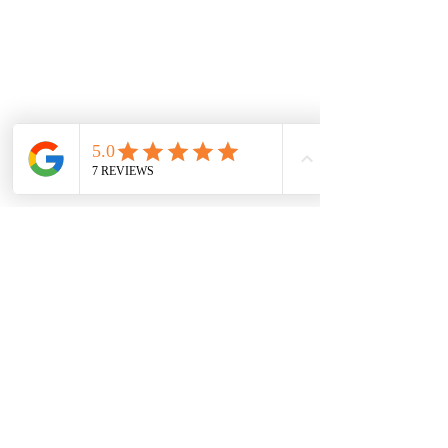
Accesorios
Mecánica rápida
Carcare
Políticas
Política de cookies
Protección de datos
Políticas de privacidad
Términos y condiciones
Contácto
comercial@autoplace.co
m.co
+57 317 826 6134
+57 302 491 0222
Contáctanos
Nombre
*
Teléfono
*