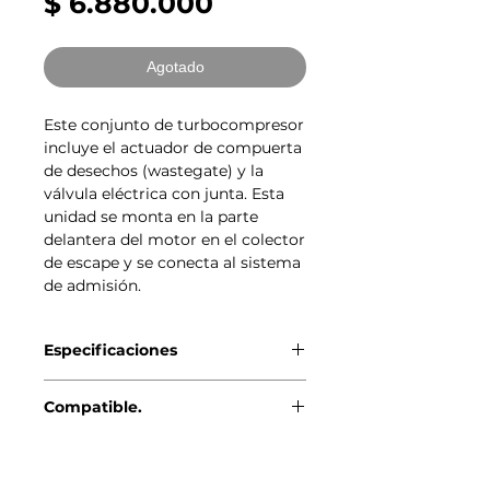
Precio
$ 6.880.000
Agotado
Este conjunto de turbocompresor
incluye el actuador de compuerta
de desechos (wastegate) y la
válvula eléctrica con junta. Esta
unidad se monta en la parte
delantera del motor en el colector
de escape y se conecta al sistema
de admisión.
Especificaciones
ORIGINAL BMW-MINI.
Compatible.
MINI R56 (11/2005 — 07/2010)
Productos
MINI Clubman R55 (10/2006 —
07/2010)