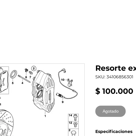
al auto tienes?
Repuestos
Mantenimiento
Resorte e
SKU: 34106856301
$ 100.000
Agotado
Especificaciones