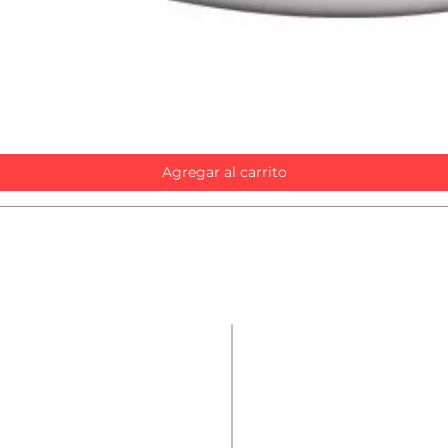
Vista rápida
Agregar al carrito
Contáctanos
Repuestos
Accesorios
Nombre
*
Mecánica rápida
Carcare
Teléfono
*