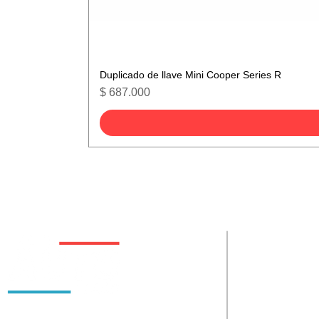
Duplicado de llave Mini Cooper Series R
Precio
$ 687.000
De interes