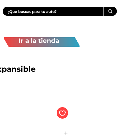
Ir a la tienda
xpansible
Precio