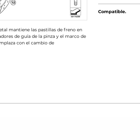
Genuino BMW-MINI
Compatible.
MINI R56 (10/20
MINI R56 LCI (03
tal mantiene las pastillas de freno en
MINI Clubman R5
adores de guía de la pinza y el marco de
MINI Clubman R5
eemplaza con el cambio de
MINI Cabrio R57
MINI Cabrio R57
MINI Coupé R58 
MINI Roadster R5