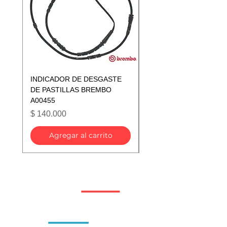
INDICADOR DE DESGASTE
INDICADOR DE DESGA
DE PASTILLAS BREMBO
DE PASTILLAS BREMB
A00455
A00433
Precio
Precio
$ 140.000
$ 140.000
Agregar al carrito