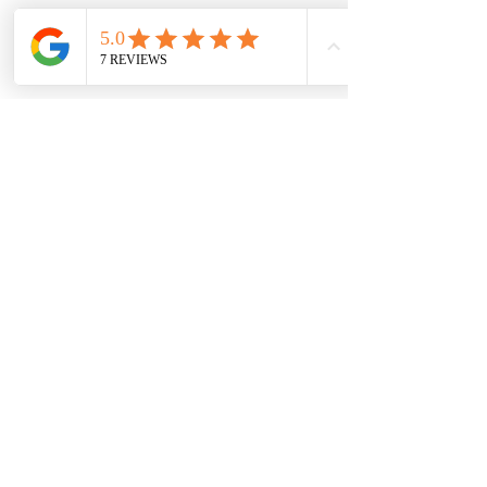
Contácto
comercial@autoplace.co
m.co
+57 317 826 6134
+57 302 491 0222
Contáctanos
Nombre
*
Teléfono
*
Escribe un mensaje
*