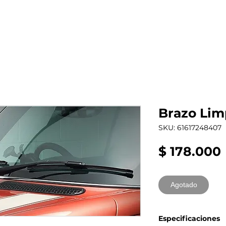
al auto tienes?
Repuestos
Mantenimiento
Brazo Lim
SKU: 61617248407
$ 178.000
Agotado
Especificaciones