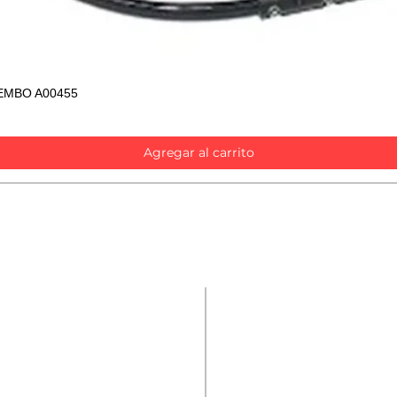
EMBO A00455
Vista rápida
Agregar al carrito
Contáctanos
Repuestos
Accesorios
Nombre
*
Mecánica rápida
Carcare
Teléfono
*