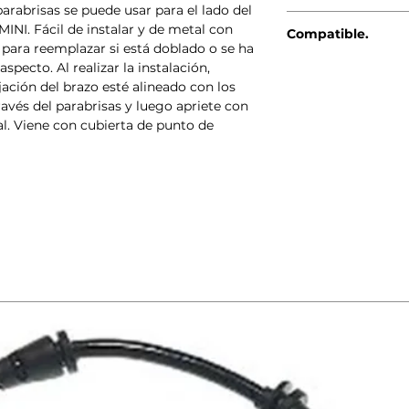
arabrisas se puede usar para el lado del
ORIGINAL BMW-MIN
INI. Fácil de instalar y de metal con
Compatible.
 para reemplazar si está doblado o se ha
pecto. Al realizar la instalación,
MINI R50 (09/20
MINI R53 (09/20
jación del brazo esté alineado con los
MINI R56 (10/20
ravés del parabrisas y luego apriete con
MINI R56 LCI (03
al. Viene con cubierta de punto de
MINI Clubman R5
MINI Clubman R5
MINI Cabrio R52 
MINI Cabrio R57
MINI Cabrio R57