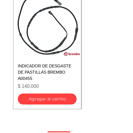
INDICADOR DE DESGASTE
INDICADOR DE DESGA
DE PASTILLAS BREMBO
DE PASTILLAS BREMB
A00455
A00433
Precio
Precio
$ 140.000
$ 140.000
Agregar al carrito