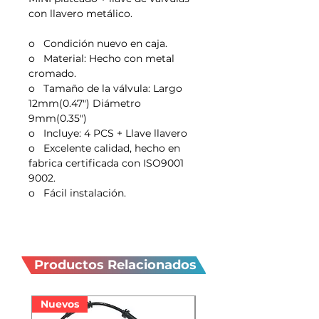
con llavero metálico.
o
Condición nuevo en caja.
o
Material: Hecho con metal
cromado.
o
Tamaño de la válvula:
Largo
12mm(0.47") Diámetro
9mm(0.35")
o
Incluye: 4 PCS + Llave llavero
o
Excelente calidad, hecho en
fabrica certificada con ISO9001
9002.
o
Fácil instalación.
Productos
relacionados
Productos Relacionados
Nuevos
Nuevos