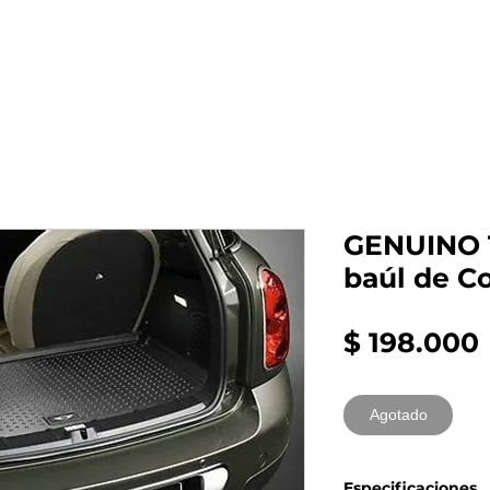
al auto tienes?
Repuestos
Mantenimiento
GENUINO T
baúl de C
$ 198.000
Agotado
Especificaciones