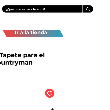
Ir a la tienda
apete para el
ountryman
Precio