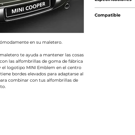
Genuino BMW-MINI
Compatible
MINI Countryma
MINI Countryma
MINI Countryman
 cómodamente en su maletero.
MINI Countryman
MINI Countryman
maletero te ayuda a mantener las cosas
MINI Countryman
MINI Countryman
con las alfombrillas de goma de fábrica
y el logotipo MINI Emblem en el centro
a tiene bordes elevados para adaptarse al
para combinar con tus alfombrillas de
to.