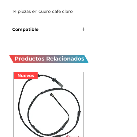
14 piezas en cuero cafe claro
Compatible
MINI Countryman R60
Productos
relacionados
Productos Relacionados
Nuevos
Nuevos