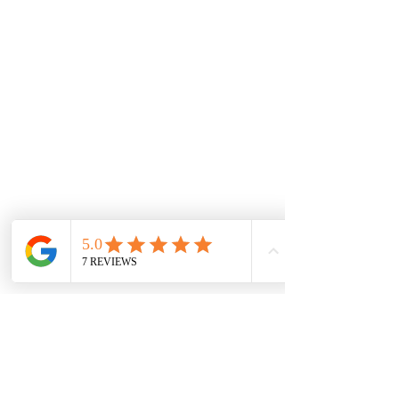
Tenemos un experto equipo técnico soportado con
las herramientas de información mundial que
garantizan las piezas y repuestos exactos para los
autos. A través de nuestros convenios
internacionales e inventario local, buscamos las
mejores alternativas para tener los productos al
mejor precio.
De interes
Repuestos
Accesorios
Mecánica rápida
Carcare
Políticas
Política de cookies
Protección de datos
Políticas de privacidad
Términos y condiciones
Contácto
comercial@autoplace.co
m.co
+57 317 826 6134
+57 302 491 0222