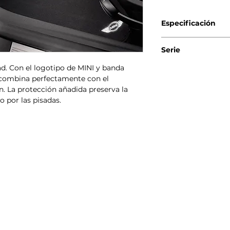
Especificación
Genuino BMW-MINI
Serie
d. Con el logotipo de MINI y banda
MINI Countryman
r combina perfectamente con el
MINI Countryman
MINI Countryman
. La protección añadida preserva la
MINI Countryman
o por las pisadas.
MINI Countryman
MINI Countryman
MINI Countryman
MINI Paceman C
MINI Paceman C
MINI Paceman Co
MINI Paceman C
MINI Paceman Jo