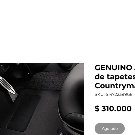
al auto tienes?
Repuestos
Mantenimiento
GENUINO 
de tapetes
Countrym
SKU: 51472239968
$ 310.000
Agotado