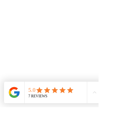
esta marca se permite.
Tenemos un experto equipo técnico soportado con
las herramientas de información mundial que
garantizan las piezas y repuestos exactos para los
autos. A través de nuestros convenios
internacionales e inventario local, buscamos las
mejores alternativas para tener los productos al
mejor precio.
De interes
Repuestos
Accesorios
Mecánica rápida
Carcare
Políticas
Política de cookies
Protección de datos
Políticas de privacidad
Términos y condiciones
Contácto
comercial@autoplace.co
m.co
+57 317 826 6134