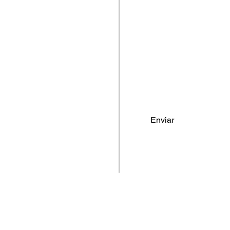
Carcare
Teléfono
*
Términos y condiciones
Política de cookies
Escribe un mensaje
*
Protección de datos
Políticas de privacidad
comercial@autoplace.com.co
+57 317 826 6134
+57 302 491 0222
Enviar