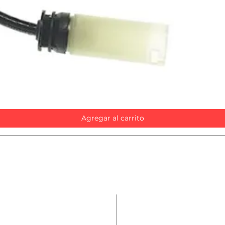
Vista rápida
Agregar al carrito
Contáctanos
Repuestos
Accesorios
Nombre
*
Mecánica rápida