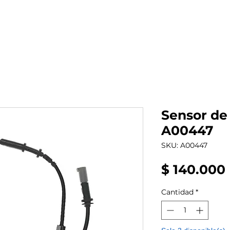
al auto tienes?
Repuestos
Mantenimiento
Sensor de
A00447
SKU: A00447
$ 140.000
Cantidad
*