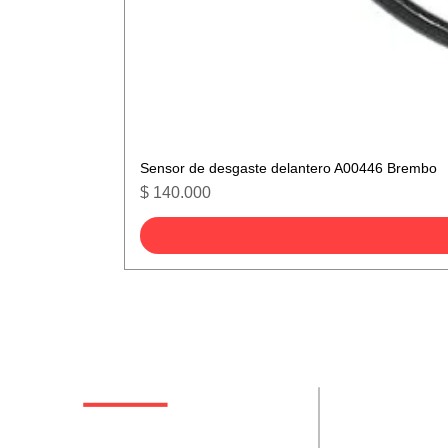
Sensor de desgaste delantero A00446 Brembo
Precio
$ 140.000
De interes