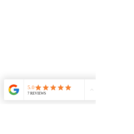
esta marca se permite.
Tenemos un experto equipo técnico soportado con
las herramientas de información mundial que
garantizan las piezas y repuestos exactos para los
autos. A través de nuestros convenios
internacionales e inventario local, buscamos las
mejores alternativas para tener los productos al
mejor precio.
De interes
Repuestos
Accesorios
Mecánica rápida
Carcare
Políticas
Política de cookies
Protección de datos
Políticas de privacidad
Términos y condiciones
Contácto
comercial@autoplace.co
m.co
+57 317 826 6134