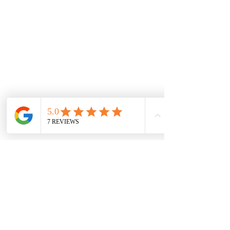
mejores alternativas para tener los productos al
mejor precio.
De interes
Repuestos
Accesorios
Mecánica rápida
Carcare
Políticas
Política de cookies
Protección de datos
Políticas de privacidad
Términos y condiciones
Contácto
comercial@autoplace.co
m.co
+57 317 826 6134
+57 302 491 0222
Contáctanos