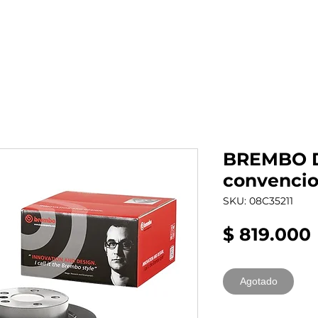
al auto tienes?
Repuestos
Mantenimiento
BREMBO D
convencio
SKU: 08C35211
$ 819.000
Agotado