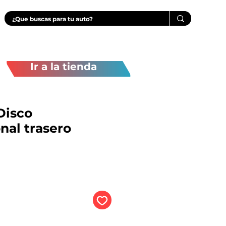
Ir a la tienda
isco
nal trasero
Precio