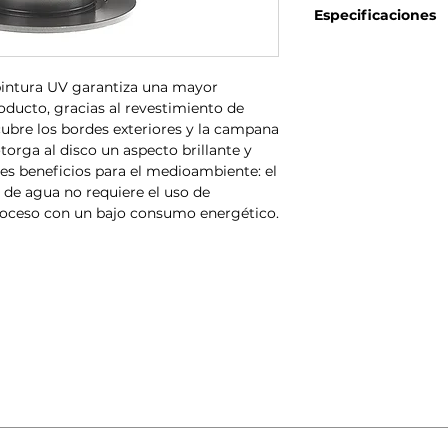
Especificaciones
Diámetro: 280mm
Espesor (TH): 10mm
pintura UV garantiza una mayor
Altura (A): 51mm
roducto, gracias al revestimiento de
Número de orificios (
Tipo de disco: Maciz
bre los bordes exteriores y la campana
Centrado (B): 67mm
torga al disco un aspecto brillante y
Espesor mín: 8,4m
s beneficios para el medioambiente: el
Eje: Trasero
 de agua no requiere el uso de
Código EAN: 802058
roceso con un bajo consumo energético.