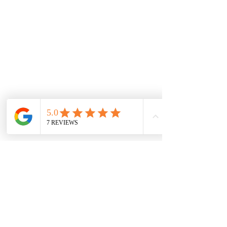
mejores alternativas para tener los productos al
mejor precio.
De interes
Repuestos
Accesorios
Mecánica rápida
Carcare
Políticas
Política de cookies
Protección de datos
Políticas de privacidad
Términos y condiciones
Contácto
comercial@autoplace.co
m.co
+57 317 826 6134
+57 302 491 0222
Contáctanos