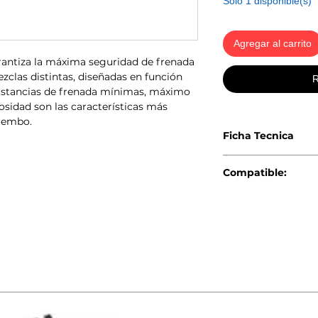
Solo 1 disponible(s)
Agregar al carrito
rantiza la máxima seguridad de frenada
zclas distintas, diseñadas en función
R
 Distancias de frenada mínimas, máximo
osidad son las características más
Brembo.
Ficha Tecnica
Anchura: 129mm
Compatible:
Espesor: 18mm
Altura 64mm
MINI Serie F55
Sistema de frenos: 
MINI Serie F56
WVA: 22187,22188
MINI Serie F56 S
FMSI: D1801 9033
MINI Serie F57
Indicador de desgas
Accesorios: Con pern
Eje: Delantero
Código EAN: 80205