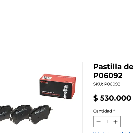
al auto tienes?
Repuestos
Mantenimiento
Pastilla d
P06092
SKU: P06092
$ 530.000
Cantidad
*