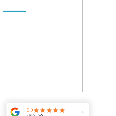
Políticas
Somos Autoplace S.A.S. Empresa con 16 años de
experiencia en el sector automotriz. Nuestro
objetivo es que el estilo de vida automotriz se
disfrute al máximo, enfocándonos desde
garantizar la vida del auto con un buen
mantenimiento hasta darle la personalización
con accesorios que solo esta marca se permite.
Contácto
Tenemos un experto equipo técnico soportado
con las herramientas de información mundial
que garantizan las piezas y repuestos exactos
para los autos. A través de nuestros convenios
internacionales e inventario local, buscamos las
mejores alternativas para tener los productos al
mejor precio.
Copyright © 2025 AUTOPLACE. All Rights Reserved.