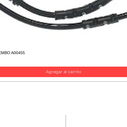
EMBO A00455
Vista rápida
Agregar al carrito
Contáctanos
Repuestos
Accesorios