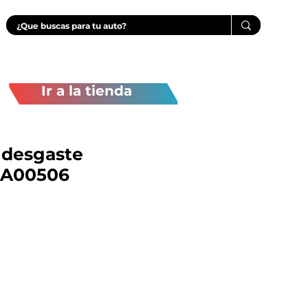
Ir a la tienda
 desgaste
 A00506
Precio