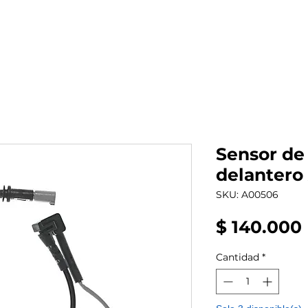
al auto tienes?
Repuestos
Mantenimiento
Sensor de
delantero
SKU: A00506
$ 140.000
Cantidad
*