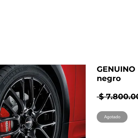
al auto tienes?
Repuestos
Mantenimiento
GENUINO 
negro
 $ 7.800.0
Agotado