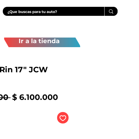
Ir a la tienda
Rin 17" JCW
Precio
Precio
00 
$ 6.100.000
de
oferta