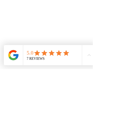
De interes
Repuestos
Accesorios
Mecánica rápida
Carcare
Políticas
Política de cookies
Protección de datos
Políticas de privacidad
Términos y condiciones
Contácto
comercial@autoplace.co
m.co
+57 317 826 6134
+57 302 491 0222
Contáctanos
Nombre
*