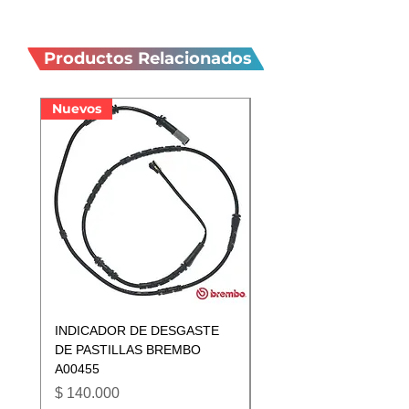
Productos
relacionados
Productos Relacionados
Nuevos
Nuevos
INDICADOR DE DESGASTE
INDICADOR DE DESGA
DE PASTILLAS BREMBO
DE PASTILLAS BREMB
A00455
A00433
Precio
Precio
$ 140.000
$ 140.000