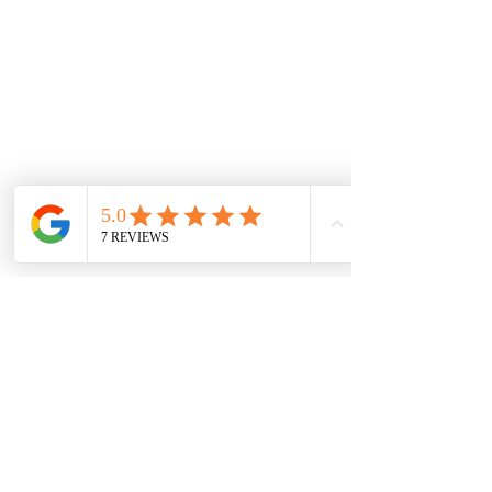
De interes
Repuestos
Accesorios
Mecánica rápida
Carcare
Políticas
Política de cookies
Protección de datos
Políticas de privacidad
Términos y condiciones
Contácto
comercial@autoplace.co
m.co
+57 317 826 6134
+57 302 491 0222
Contáctanos
Nombre
*