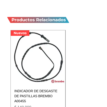
Productos
relacionados
Productos Relacionados
Nuevos
Nuevos
INDICADOR DE DESGASTE
INDICADOR DE DESGA
DE PASTILLAS BREMBO
DE PASTILLAS BREMB
A00455
A00433