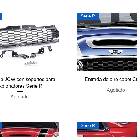
Serie R
Vista rápida
Vista rápida
na JCW con soportes para
Entrada de aire capot 
xploradoras Serie R
Agotado
Agotado
Serie R