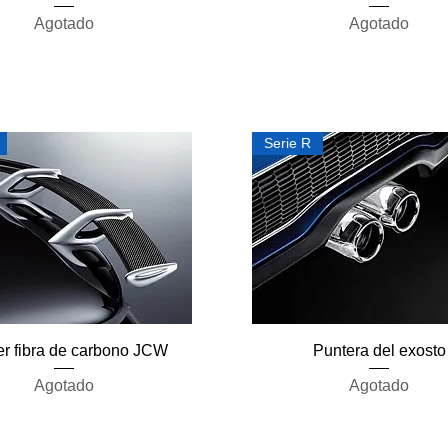
Agotado
Agotado
Serie R
Vista rápida
Vista rápida
er fibra de carbono JCW
Puntera del exosto
Agotado
Agotado