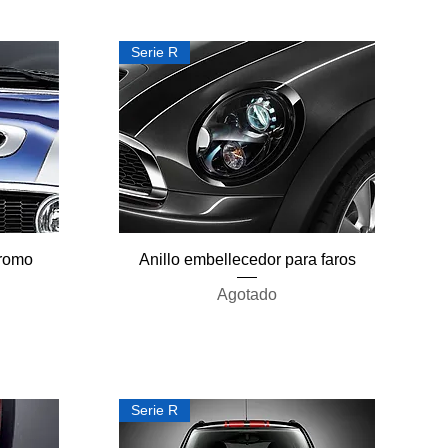
Serie R
Vista rápida
Cromo
Anillo embellecedor para faros
Agotado
Serie R