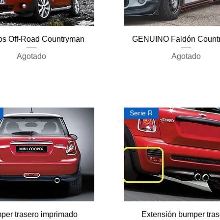
Vista rápida
Vista rápida
bos Off-Road Countryman
GENUINO Faldón Count
Agotado
Agotado
Serie R
Vista rápida
Vista rápida
per trasero imprimado
Extensión bumper tras