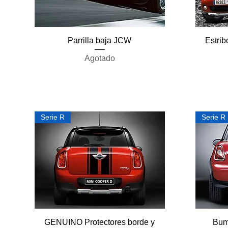
Vista rápida
Parrilla baja JCW
Estri
Agotado
Serie R
Serie R
Vista rápida
GENUINO Protectores borde y
Bum