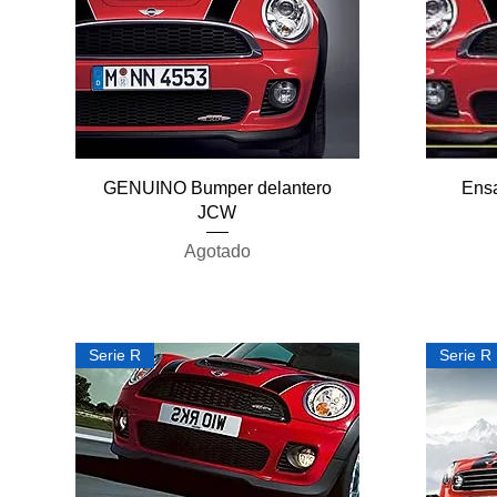
Vista rápida
GENUINO Bumper delantero
Ensa
JCW
Agotado
Serie R
Serie R