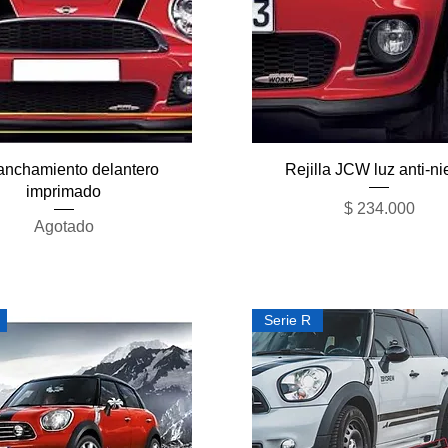
Vista rápida
Vista rápida
nchamiento delantero
Rejilla JCW luz anti-ni
imprimado
Precio
$ 234.000
Agotado
Serie R