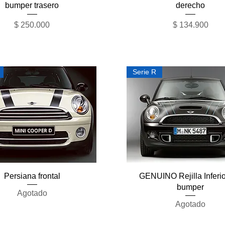
bumper trasero
derecho
Precio
Precio
$ 250.000
$ 134.900
Serie R
Vista rápida
Vista rápida
Persiana frontal
GENUINO Rejilla Inferio
bumper
Agotado
Agotado