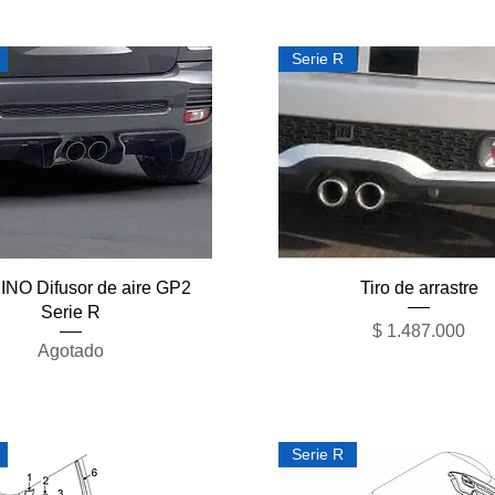
Serie R
Vista rápida
Vista rápida
NO Difusor de aire GP2
Tiro de arrastre
Serie R
Precio
$ 1.487.000
Agotado
Serie R