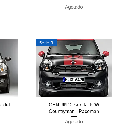
Agotado
Serie R
Vista rápida
r del
GENUINO Parrilla JCW
Countryman - Paceman
Agotado