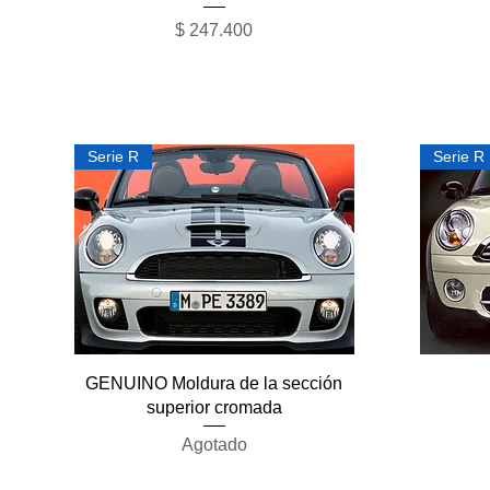
Precio
$ 247.400
Serie R
Serie R
Vista rápida
GENUINO Moldura de la sección
superior cromada
Agotado