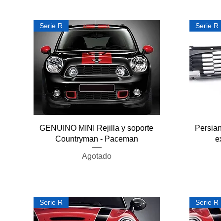
Serie R
Serie R
Vista rápida
GENUINO MINI Rejilla y soporte
Persia
Countryman - Paceman
e
Agotado
Serie R
Serie R