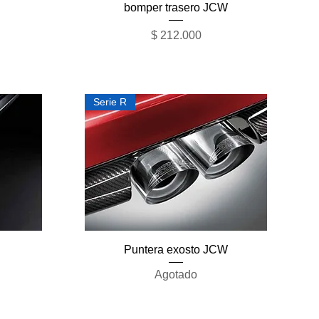
bomper trasero JCW
Precio
$ 212.000
Serie R
Vista rápida
Puntera exosto JCW
Agotado