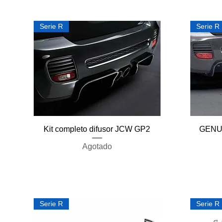
Serie R
Serie R
Vista rápida
Kit completo difusor JCW GP2
GENUI
Agotado
Serie R
Serie R