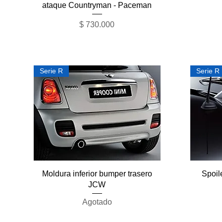
ataque Countryman - Paceman
Precio
$ 730.000
Serie R
Serie R
Vista rápida
Moldura inferior bumper trasero
Spoil
JCW
Agotado