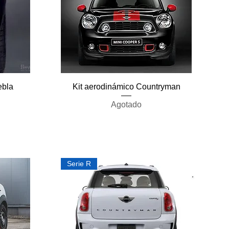
Vista rápida
ebla
Kit aerodinámico Countryman
Agotado
Serie R