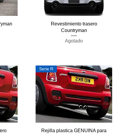
Vista rápida
ryman
Revestimiento trasero
Countryman
Agotado
Serie R
Vista rápida
ero
Rejilla plastica GENUINA para