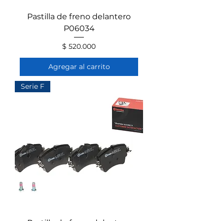
Pastilla de freno delantero
P06034
Precio
$ 520.000
Agregar al carrito
Serie F