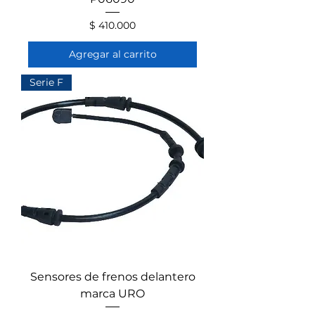
Precio
$ 410.000
Agregar al carrito
Serie F
Sensores de frenos delantero
marca URO