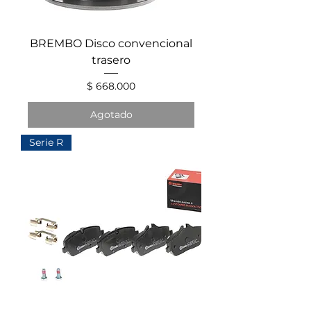
BREMBO Disco convencional
trasero
Precio
$ 668.000
Agotado
Serie R