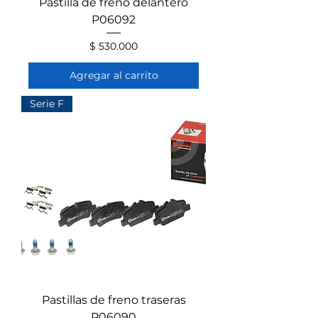
Pastilla de freno delantero
P06092
Precio
$ 530.000
Agregar al carrito
Serie F
Pastillas de freno traseras
P06090