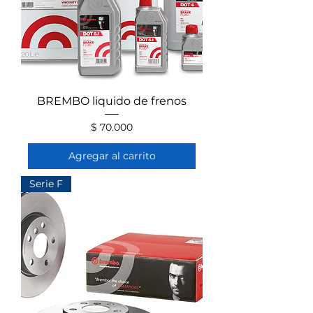
BREMBO liquido de frenos
Precio
$ 70.000
Agregar al carrito
Serie F