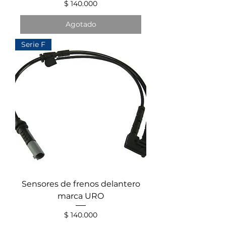
Precio
$ 140.000
Agotado
Serie F
Sensores de frenos delantero
marca URO
Precio
$ 140.000