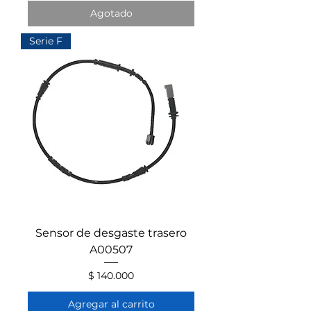
Agotado
Serie F
Sensor de desgaste trasero
A00507
Precio
$ 140.000
Agregar al carrito