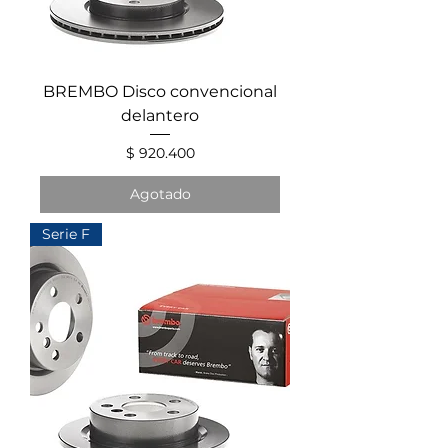
BREMBO Disco convencional
delantero
Precio
$ 920.400
Agotado
Serie F