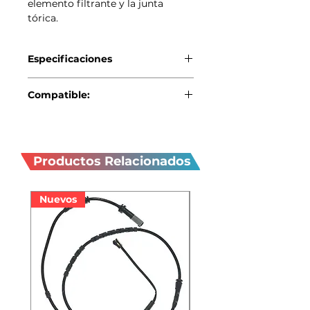
elemento filtrante y la junta
tórica.
Especificaciones
Genuino BMW/MINI
Compatible:
MINI R55 (All Years)
Productos
relacionados
Productos Relacionados
Nuevos
Nuevos