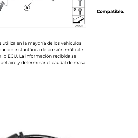
GENUINO BMW-MIN
Compatible.
MINI R56 LCI (05
MINI Clubman R5
MINI Cabrio R57
MINI Coupé R58 
e utiliza en la mayoría de los vehículos
MINI Roadster R5
ación instantánea de presión múltiple
MINI Countryman
r, o ECU. La información recibida se
MINI Paceman R6
d del aire y determinar el caudal de masa