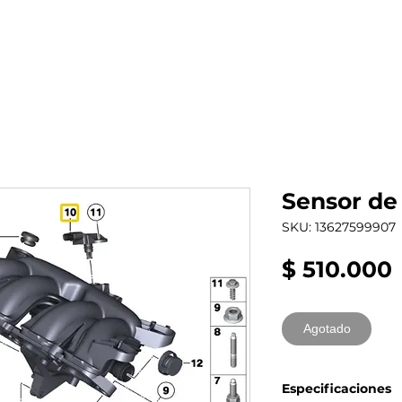
al auto tienes?
Repuestos
Mantenimiento
Sensor de
SKU: 13627599907
$ 510.000
Agotado
Especificaciones