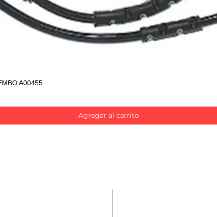
EMBO A00455
Vista rápida
Agregar al carrito
Contáctanos
Repuestos
Accesorios
Nombre
*
Mecánica rápida