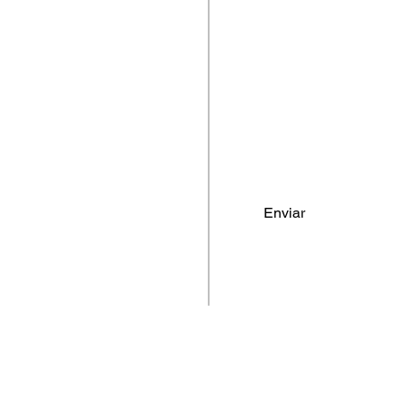
Carcare
Teléfono
*
Términos y condiciones
Política de cookies
Escribe un mensaje
*
Protección de datos
Políticas de privacidad
comercial@autoplace.com.co
+57 317 826 6134
+57 302 491 0222
Enviar