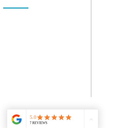
Políticas
Somos Autoplace S.A.S. Empresa con 16 años de
experiencia en el sector automotriz. Nuestro
objetivo es que el estilo de vida automotriz se
disfrute al máximo, enfocándonos desde
garantizar la vida del auto con un buen
mantenimiento hasta darle la personalización
con accesorios que solo esta marca se permite.
Contácto
Tenemos un experto equipo técnico soportado
con las herramientas de información mundial
que garantizan las piezas y repuestos exactos
para los autos. A través de nuestros convenios
internacionales e inventario local, buscamos las
mejores alternativas para tener los productos al
mejor precio.
Copyright © 2025 AUTOPLACE. All Rights Reserved.