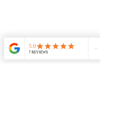
Accesorios
Mecánica rápida
Carcare
Políticas
Política de cookies
Protección de datos
Políticas de privacidad
Términos y condiciones
Contácto
comercial@autoplace.co
m.co
+57 317 826 6134
+57 302 491 0222
Contáctanos
Nombre
*
Teléfono
*