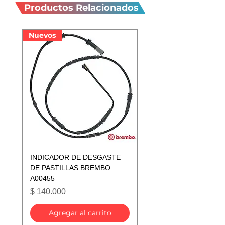
relacionados
Productos Relacionados
Nuevos
Nuevos
INDICADOR DE DESGASTE
INDICADOR DE DESGA
DE PASTILLAS BREMBO
DE PASTILLAS BREMB
A00455
A00433
Precio
Precio
$ 140.000
$ 140.000
Agregar al carrito