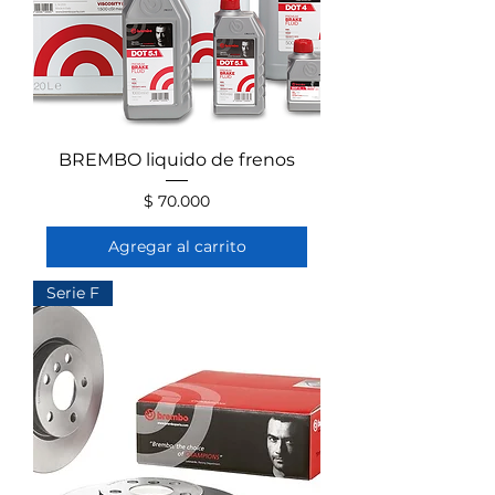
BREMBO liquido de frenos
Precio
$ 70.000
Agregar al carrito
Serie F