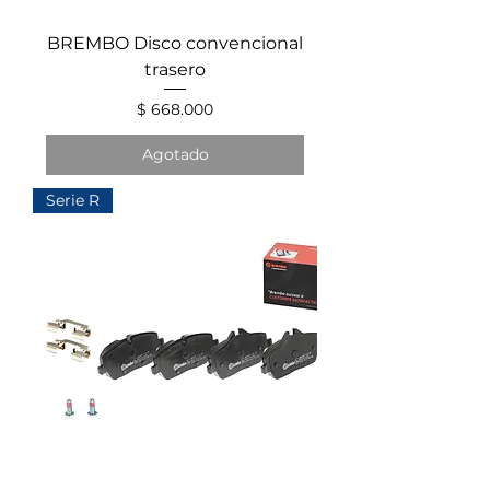
BREMBO Disco convencional
trasero
Precio
$ 668.000
Agotado
Serie R