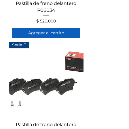
Pastilla de freno delantero
P06034
Precio
$ 520.000
Agregar al carrito
Serie F
Pastilla de freno delantero