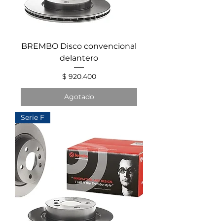
BREMBO Disco convencional
delantero
Precio
$ 920.400
Agotado
Serie F