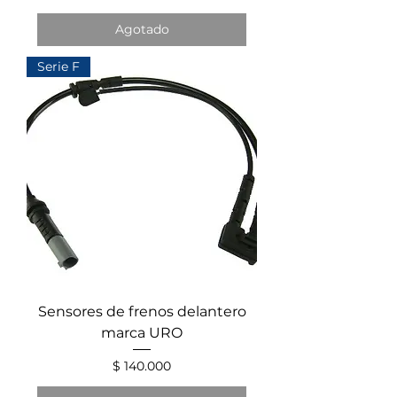
Agotado
Serie F
Sensores de frenos delantero
marca URO
Precio
$ 140.000