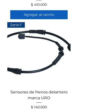
Precio
$ 410.000
Agregar al carrito
Serie F
Sensores de frenos delantero
marca URO
Precio
$ 140.000