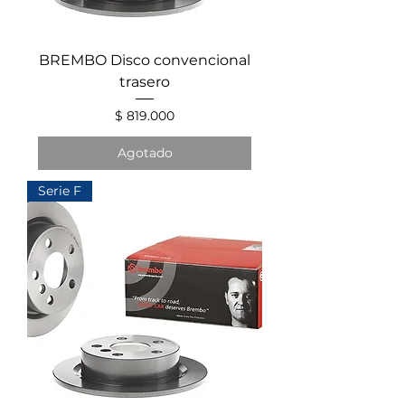
BREMBO Disco convencional
trasero
Precio
$ 819.000
Agotado
Serie F