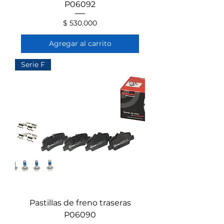
P06092
Precio
$ 530.000
Agregar al carrito
Serie F
Pastillas de freno traseras
P06090